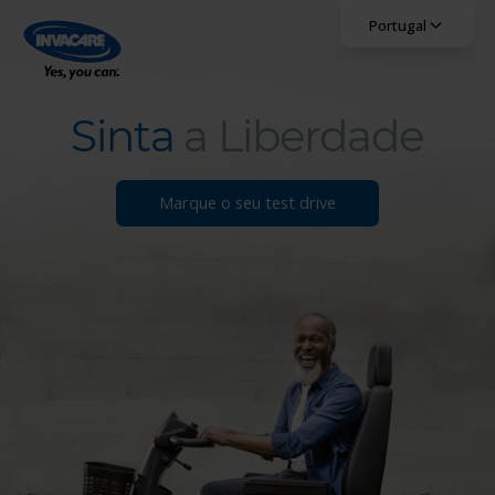
Portugal
Select language, c
Sinta
a Liberdade
Sinta a Liberdade
Marque o seu test drive