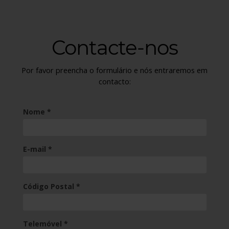
ful
Contacte-nos
Por favor preencha o formulário e nós entraremos em
contacto:
(required)
Nome
*
(required)
E-mail
*
(required)
Código Postal
*
(required)
Telemóvel
*