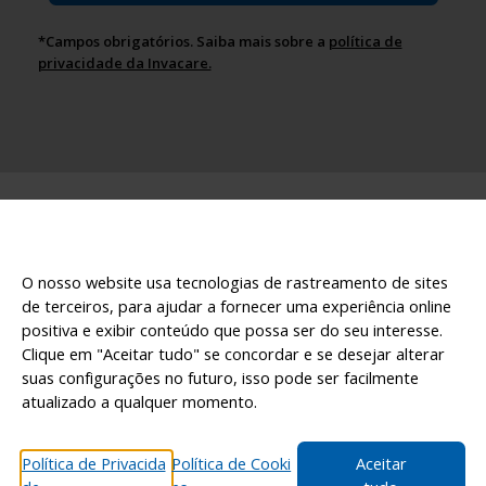
*Campos obrigatórios. Saiba mais sobre a
política de
privacidade da Invacare.
O nosso website usa tecnologias de rastreamento de sites
de terceiros, para ajudar a fornecer uma experiência online
positiva e exibir conteúdo que possa ser do seu interesse.
Clique em "Aceitar tudo" se concordar e se desejar alterar
© 2026 Invacare International GmbH - Todos os direitos
suas configurações no futuro, isso pode ser facilmente
reservados.
atualizado a qualquer momento.
Política de Privacidade
Política de Cookies
Declaração de Acessibilidade
Isenção de responsabilidade
Política de Privacida
Política de Cooki
Aceitar